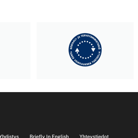
Yhdistys
Briefly In English
Yhteystiedot