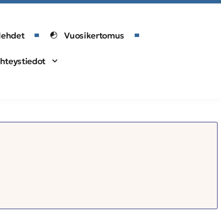
lehdet
Vuosikertomus
hteystiedot