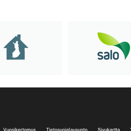
Vuosikertomus
Tietosuojalausunto
Sivukartta