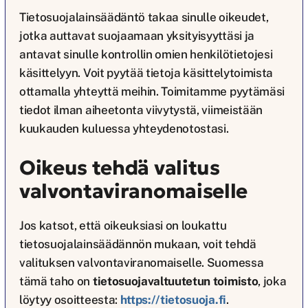
Tietosuojalainsäädäntö takaa sinulle oikeudet,
jotka auttavat suojaamaan yksityisyyttäsi ja
antavat sinulle kontrollin omien henkilötietojesi
käsittelyyn. Voit pyytää tietoja käsittelytoimista
ottamalla yhteyttä meihin. Toimitamme pyytämäsi
tiedot ilman aiheetonta viivytystä, viimeistään
kuukauden kuluessa yhteydenotostasi.
Oikeus tehdä valitus
valvontaviranomaiselle
Jos katsot, että oikeuksiasi on loukattu
tietosuojalainsäädännön mukaan, voit tehdä
valituksen valvontaviranomaiselle. Suomessa
tämä taho on
tietosuojavaltuutetun toimisto
, joka
löytyy osoitteesta:
https://tietosuoja.fi
.