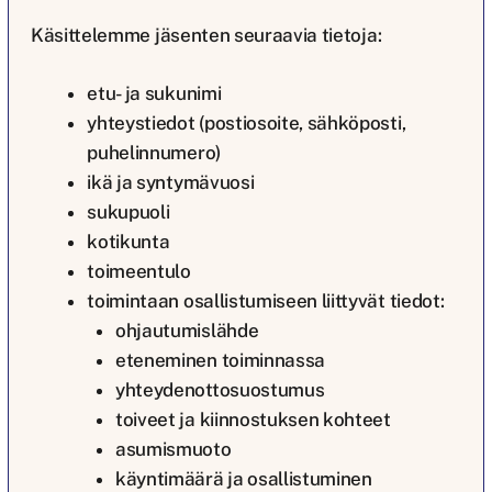
Käsittelemme jäsenten seuraavia tietoja:
etu- ja sukunimi
yhteystiedot (postiosoite, sähköposti,
puhelinnumero)
ikä ja syntymävuosi
sukupuoli
kotikunta
toimeentulo
toimintaan osallistumiseen liittyvät tiedot:
ohjautumislähde
eteneminen toiminnassa
yhteydenottosuostumus
toiveet ja kiinnostuksen kohteet
asumismuoto
käyntimäärä ja osallistuminen