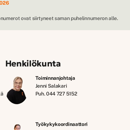
2026
umerot ovat siirtyneet saman puhelinnumeron alle.
Henkilökunta
Toiminnanjohtaja
Jenni Salakari
tä
Puh. 044 727 5152
Työkykykoordinaattori