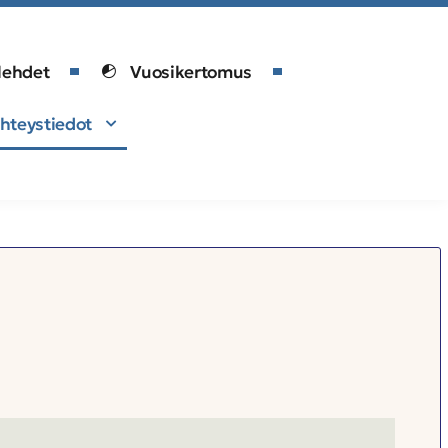
lehdet
Vuosikertomus
hteystiedot