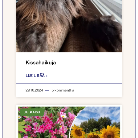
Kissahaikuja
LUE LISÄÄ »
29.10.2024
5 kommenttia
JULKAISU