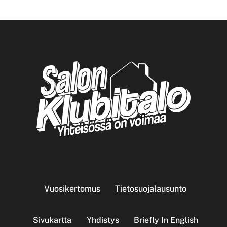
Vuosikertomus
Tietosuojalausunto
Sivukartta
Yhdistys
Briefly In English