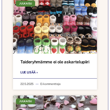
JULKAISU
Taideryhmämme ei ole askartelupiiri
LUE LISÄÄ »
22.5.2025
Ei kommentteja
JULKAISU