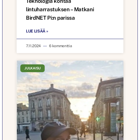
Teknologia kohtaa
lintuharrastuksen – Matkani
BirdNET Pi:n parissa
LUE LISÄÄ »
7.11.2024
6 kommenttia
JULKAISU