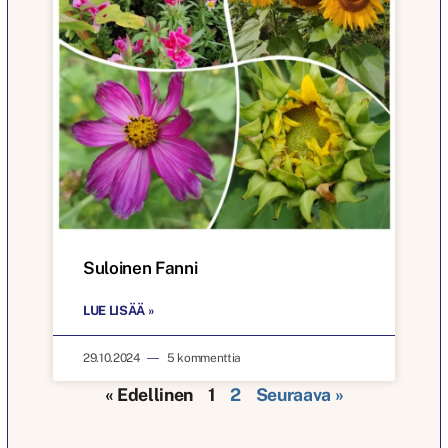
Suloinen Fanni
LUE LISÄÄ »
29.10.2024
5 kommenttia
« Edellinen
1
2
Seuraava »