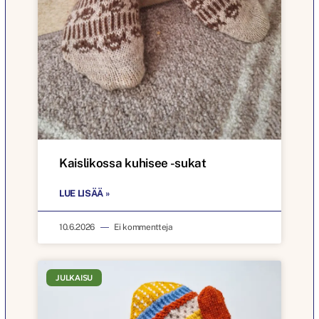
Kaislikossa kuhisee -sukat
LUE LISÄÄ »
10.6.2026
Ei kommentteja
JULKAISU