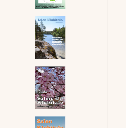
Klubilehti
1/2025
Klubilehti –
2/2024