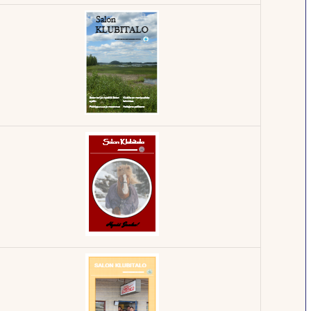
Klubilehti -
1/2015
Klubilehti -
3/2014