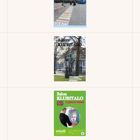
Klubilehti -
2/2017
Klubilehti -
3/2016
Klubilehti -
5/2015