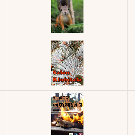
Klubilehti -
2/2023
Klubilehti -
1/2022
Klubilehti -
2/2020