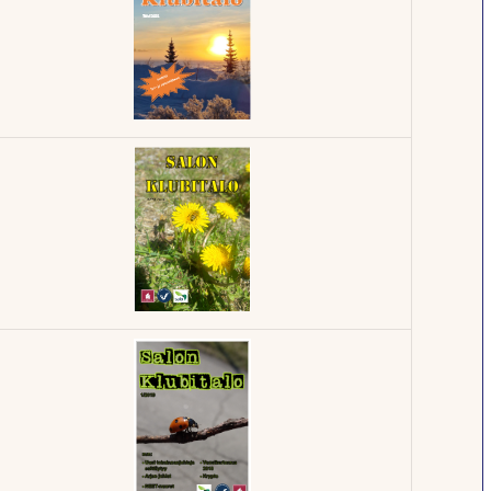
Klubilehti -
1/2023
Klubilehti -
2/2021
Klubilehti -
1/2020