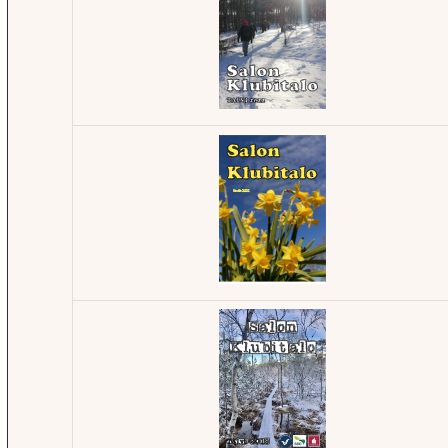
Klubilehti -
1/2024
Klubilehti -
2/2022
Klubilehti -
1/2021