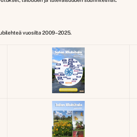
vutukset, talouden ja tulevaisuuden suunnitelmat.
lubilehteä vuosilta 2009–2025.
Klubilehti –
01/2026