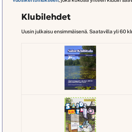
vuosikertomukseen
, joka kokoaa yhteen klubin saa
Klubilehdet
Uusin julkaisu ensimmäisenä. Saatavilla yli 60 k
Klubilehti –
02/2026