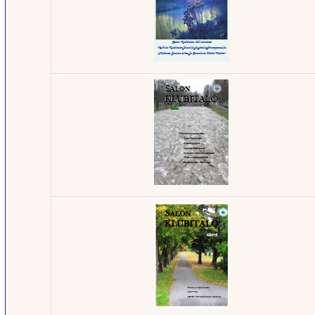
Klubilehti -
3/2017
Klubilehti -
4/2016
Klubilehti -
1/2016