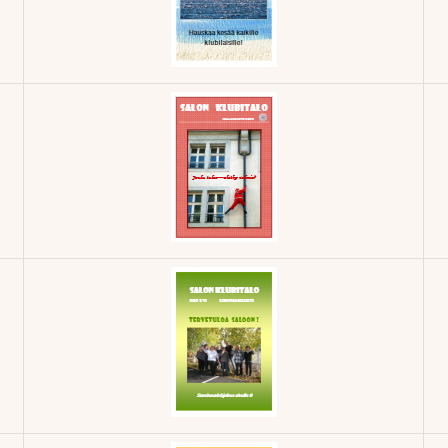
Klubilehti -
1/2014
Klubilehti -
3/2013
Klubilehti -
5/2012