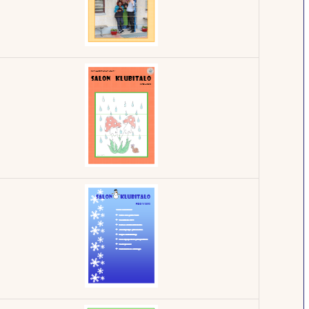
Klubilehti -
5/2013
Klubilehti -
2/2013
Klubilehti -
4/2012