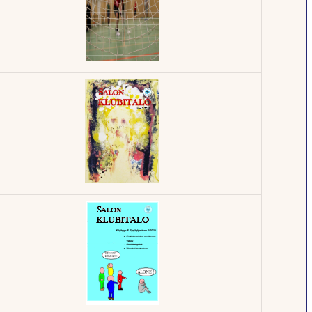
Klubilehti -
1/2017
Klubilehti -
2/2016
Klubilehti -
3/2015