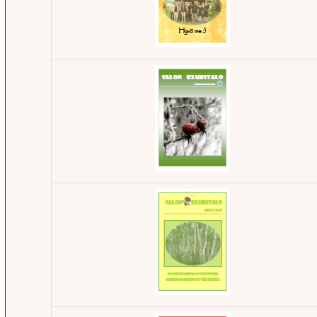
Klubilehti -
2/2014
Klubilehti -
4/2013
Klubilehti -
1/2013