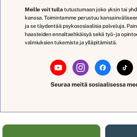
Meille voit tulla
tutustumaan joko yksin tai yhd
kanssa. Toimintamme perustuu kansainväliseen 
ja se täydentää psykososiaalisia palveluja. P
haasteiden ennaltaehkäisyä sekä työ- ja opint
valmiuksien tukemista ja ylläpitämistä.
Seuraa meitä sosiaalisessa me