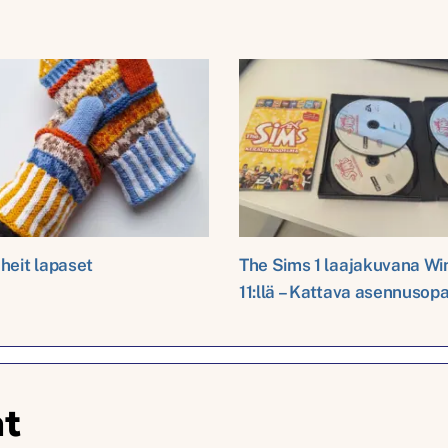
heit lapaset
The Sims 1 laajakuvana W
11:llä – Kattava asennusop
at