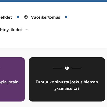
lehdet
Vuosikertomus
hteystiedot
pia jotain
Tuntuuko sinusta joskus hieman
yksinäiseltä?