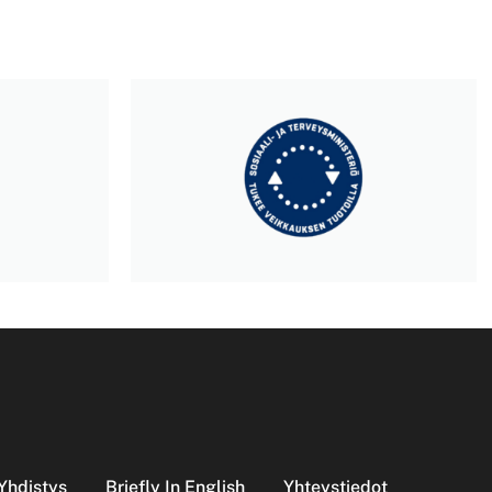
Yhdistys
Briefly In English
Yhteystiedot