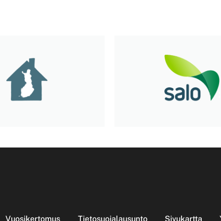
Vuosikertomus
Tietosuojalausunto
Sivukartta