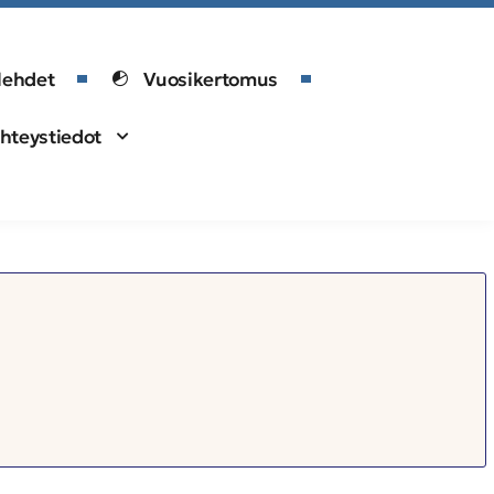
lehdet
Vuosikertomus
hteystiedot