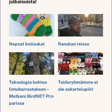
julkaisuista!
Nopsat kotisukat
Ranskan reissu
Teknologia kohtaa
Taideryhmämme ei
lintuharrastuksen –
ole askartelupiiri
Matkani BirdNET Pi:n
parissa