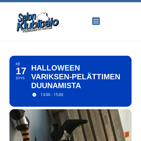
KE
HALLOWEEN
17
VARIKSEN-PELÄTTIMEN
SYYS
DUUNAMISTA
13:00 - 15:00