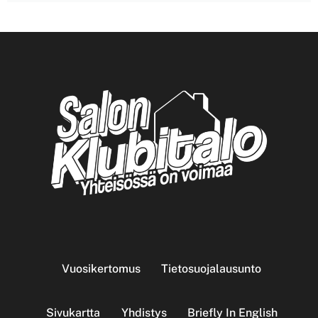
Vuosikertomus
Tietosuojalausunto
Sivukartta
Yhdistys
Briefly In English