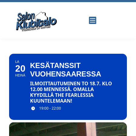
LA
KESÄTANSSIT
20
VUOHENSAARESSA
HEINÄ
ILMOITTAUTUMINEN TO 18.7. KLO
12.00 MENNESSÄ. OMALLA
KYYDILLÄ THE FEARLESSIA
KUUNTELEMAAN!
19:00 - 22:00