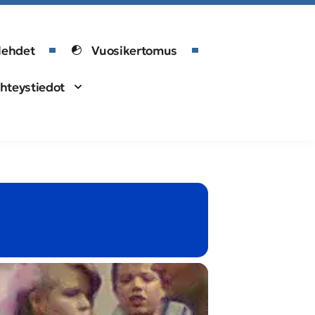
lehdet
Vuosikertomus
hteystiedot