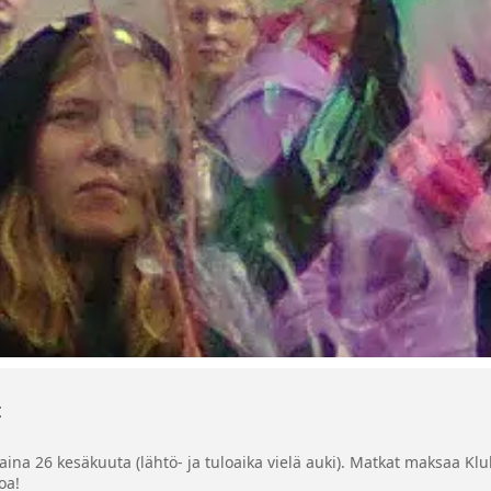
t
rstaina 26 kesäkuuta (lähtö- ja tuloaika vielä auki). Matkat maksaa K
oa!