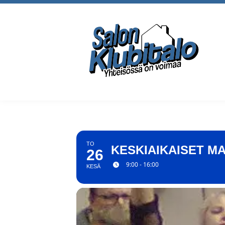
TO
KESKIAIKAISET M
26
9:00 - 16:00
KESÄ