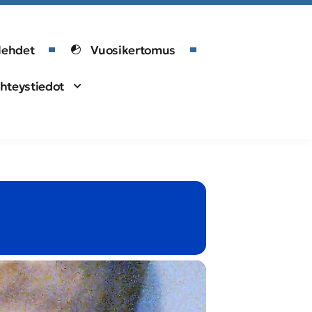
lehdet
Vuosikertomus
hteystiedot