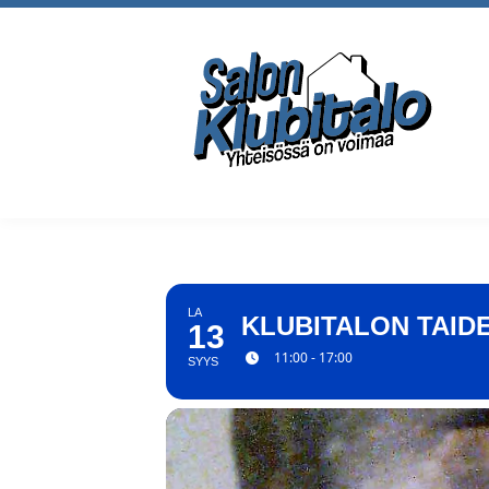
LA
KLUBITALON TAID
13
11:00 - 17:00
SYYS