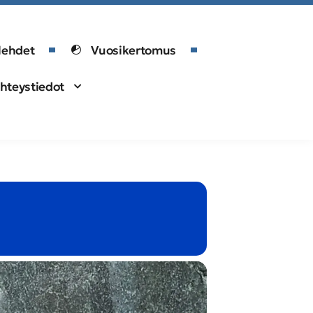
lehdet
Vuosikertomus
hteystiedot