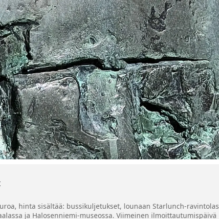
t
roa, hinta sisältää: bussikuljetukset, lounaan Starlunch-ravintolas
raalassa ja Halosenniemi-museossa. Viimeinen ilmoittautumispäivä