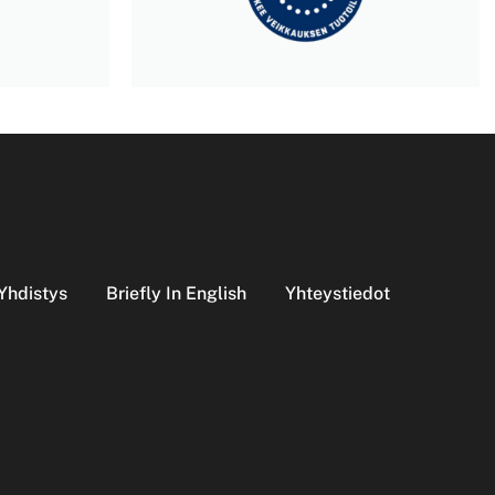
Yhdistys
Briefly In English
Yhteystiedot