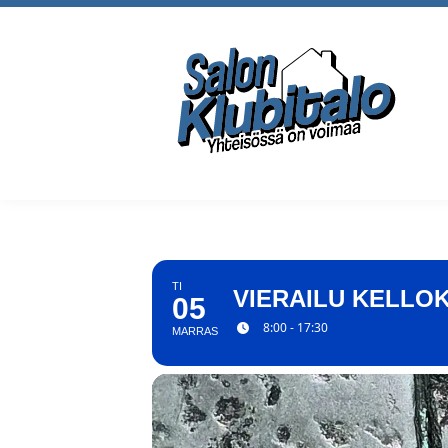
TI
VIERAILU KELL
05
8:00 - 17:30
MARRAS