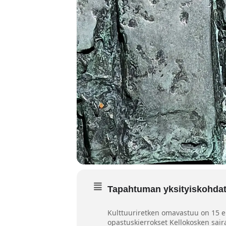
Tapahtuman yksityiskohda
Kulttuuriretken omavastuu on 15 eu
opastuskierrokset Kellokosken sai