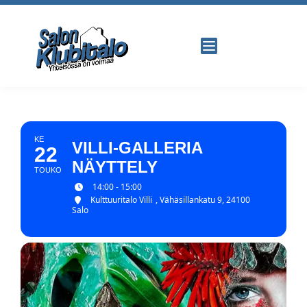
KE
VILLI-GALLERIA
22
NÄYTTELY
TOUKO
14:00 - 15:00
Kulttuuritalo Villi
, Vähäsillankatu 9, 24100
Salo