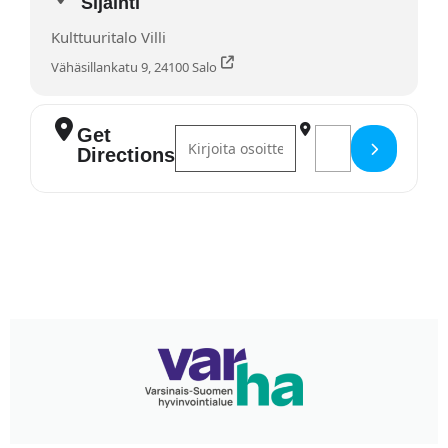
Sijainti
Kulttuuritalo Villi
Vähäsillankatu 9, 24100 Salo
Get
Address - Villi-galleria näyttely [
Destination Addre
Directions