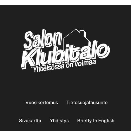
Vuosikertomus
Tietosuojalausunto
Sivukartta
Yhdistys
Briefly In English