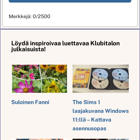
Merkkejä:
0
/2500
Löydä inspiroivaa luettavaa Klubitalon
julkaisuista!
Suloinen Fanni
The Sims 1
laajakuvana Windows
11:llä – Kattava
asennusopas