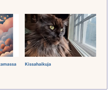
ttamassa
Kissahaikuja