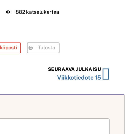
882 katselukertaa
köposti
Tulosta
SEURAAVA JULKAISU
Viikkotiedote 15