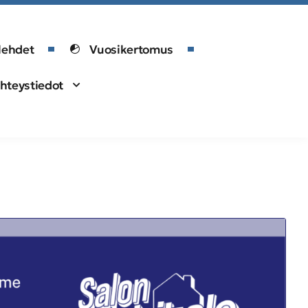
lehdet
Vuosikertomus
hteystiedot