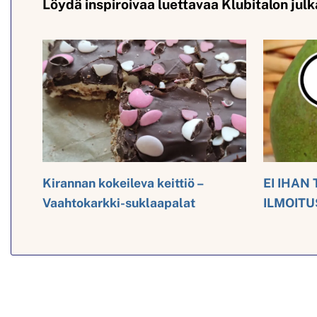
Löydä inspiroivaa luettavaa Klubitalon julk
Kirannan kokeileva keittiö –
EI IHAN 
Vaahtokarkki-suklaapalat
ILMOITU