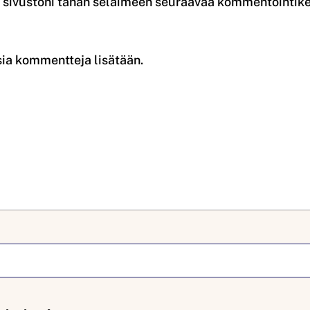
a sivustoni tähän selaimeen seuraavaa kommentointike
sia kommentteja lisätään.