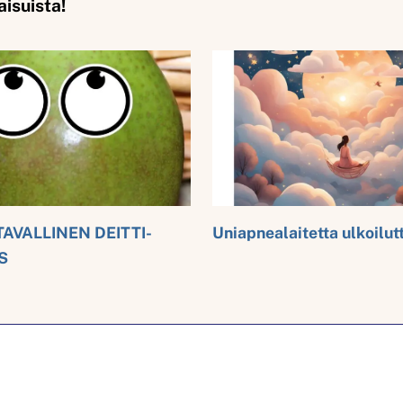
aisuista!
TAVALLINEN DEITTI-
Uniapnealaitetta ulkoilu
S