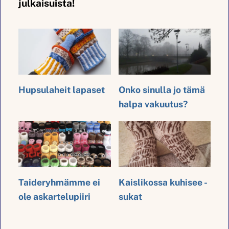
julkaisuista!
Hupsulaheit lapaset
Onko sinulla jo tämä
halpa vakuutus?
Taideryhmämme ei
Kaislikossa kuhisee -
ole askartelupiiri
sukat