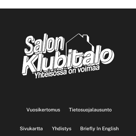
Vuosikertomus
Tietosuojalausunto
Sivukartta
Yhdistys
Briefly In English