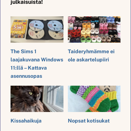
julkaisuista!
The Sims 1
Taideryhmämme ei
laajakuvana Windows
ole askartelupiiri
11:llä – Kattava
asennusopas
Kissahaikuja
Nopsat kotisukat