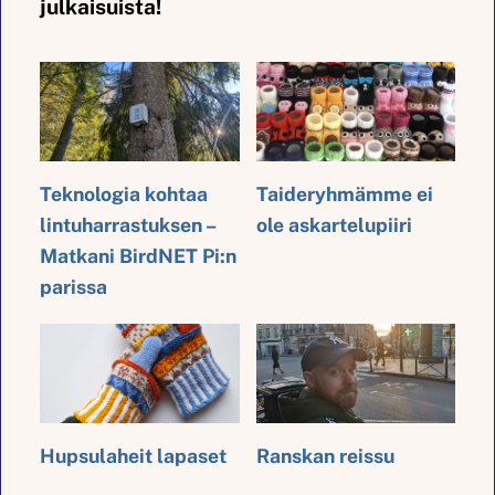
julkaisuista!
Teknologia kohtaa
Taideryhmämme ei
lintuharrastuksen –
ole askartelupiiri
Matkani BirdNET Pi:n
parissa
Hupsulaheit lapaset
Ranskan reissu