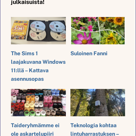
julkaisuista!
The Sims 1
Suloinen Fanni
laajakuvana Windows
11:llä – Kattava
asennusopas
Taideryhmämme ei
Teknologia kohtaa
ole askartelupiiri
lintuharrastuksen –