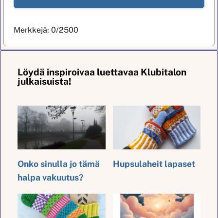
Merkkejä:
0
/2500
Löydä inspiroivaa luettavaa Klubitalon
julkaisuista!
Onko sinulla jo tämä
Hupsulaheit lapaset
halpa vakuutus?