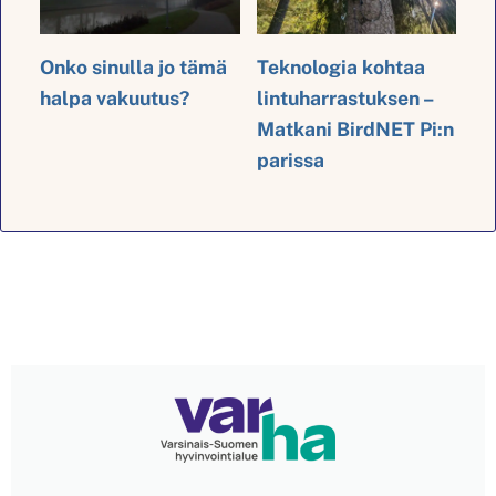
Onko sinulla jo tämä
Teknologia kohtaa
halpa vakuutus?
lintuharrastuksen –
Matkani BirdNET Pi:n
parissa