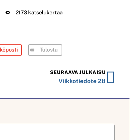
2173 katselukertaa
köposti
Tulosta
SEURAAVA JULKAISU
Viikkotiedote 28