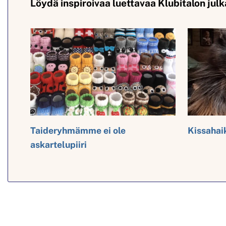
Löydä inspiroivaa luettavaa Klubitalon julk
Taideryhmämme ei ole
Kissahai
askartelupiiri