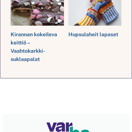
Kirannan kokeileva
Hupsulaheit lapaset
keittiö –
Vaahtokarkki-
suklaapalat