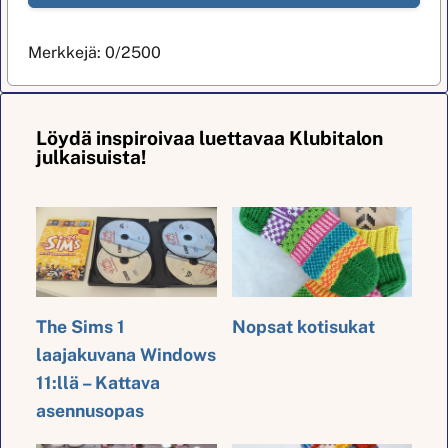
Merkkejä:
0
/2500
Löydä inspiroivaa luettavaa Klubitalon
julkaisuista!
The Sims 1
Nopsat kotisukat
laajakuvana Windows
11:llä – Kattava
asennusopas