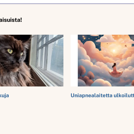
aisuista!
kuja
Uniapnealaitetta ulkoilu