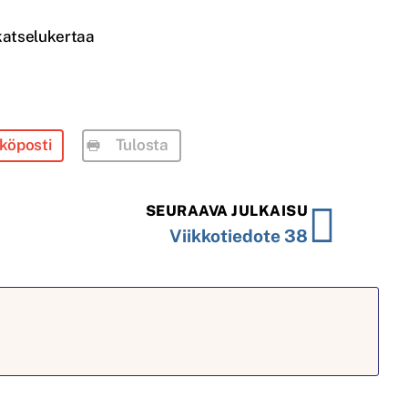
katselukertaa
köposti
Tulosta
SEURAAVA JULKAISU
Viikkotiedote 38