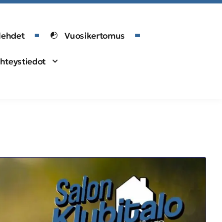
lehdet
Vuosikertomus
hteystiedot