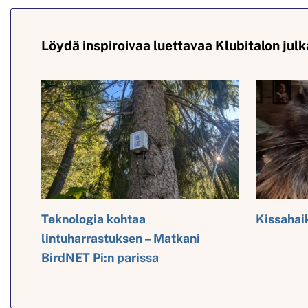
Löydä inspiroivaa luettavaa Klubitalon julk
Teknologia kohtaa
Kissahai
lintuharrastuksen – Matkani
BirdNET Pi:n parissa