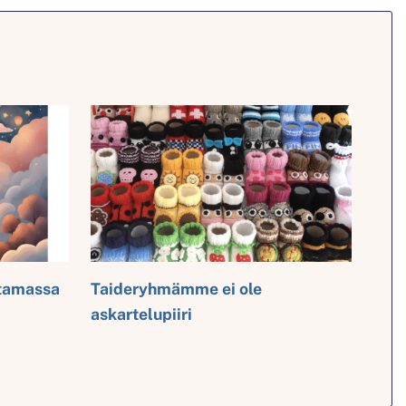
ttamassa
Taideryhmämme ei ole
askartelupiiri