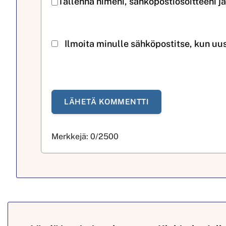
Tallenna nimeni, sähköpostiosoitteeni j
Ilmoita minulle sähköpostitse, kun uu
Merkkejä:
0
/2500