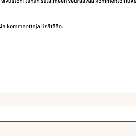
a sivustoni tähän selaimeen seuraavaa kommentointike
sia kommentteja lisätään.