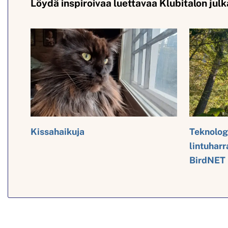
Löydä inspiroivaa luettavaa Klubitalon julk
Kissahaikuja
Teknolog
lintuhar
BirdNET 