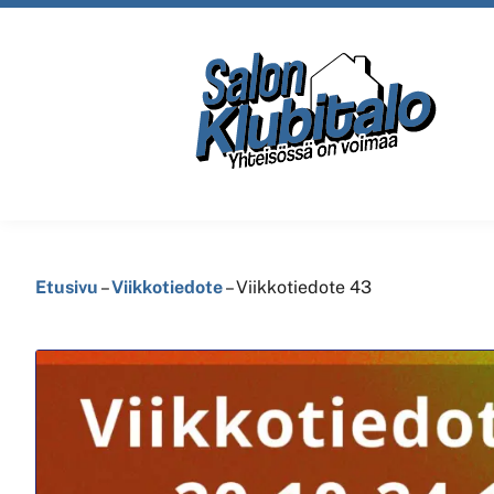
Etusivu
–
Viikkotiedote
–
Viikkotiedote 43