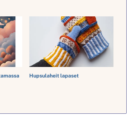
ttamassa
Hupsulaheit lapaset