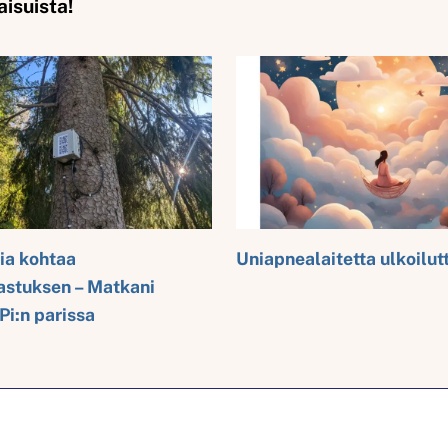
aisuista!
ia kohtaa
Uniapnealaitetta ulkoilu
rastuksen – Matkani
Pi:n parissa