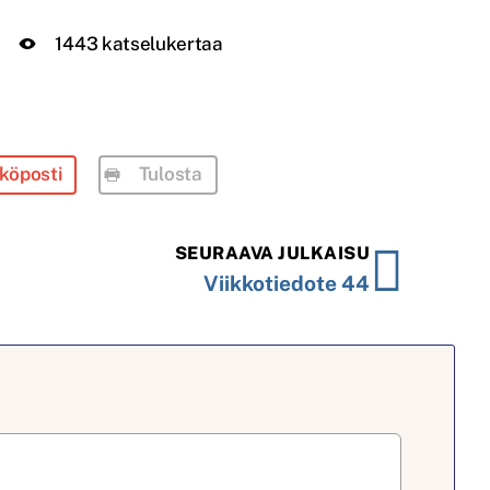
1443 katselukertaa
köposti
Tulosta
SEURAAVA JULKAISU
Viikkotiedote 44