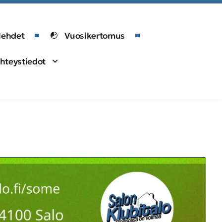
lehdet
Vuosikertomus
hteystiedot