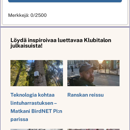
Merkkejä:
0
/2500
Löydä inspiroivaa luettavaa Klubitalon
julkaisuista!
Teknologia kohtaa
Ranskan reissu
lintuharrastuksen –
Matkani BirdNET Pi:n
parissa