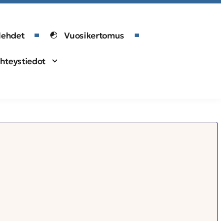
lehdet
Vuosikertomus
hteystiedot