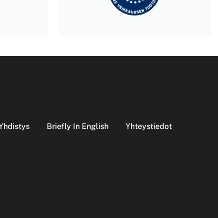
Yhdistys
Briefly In English
Yhteystiedot