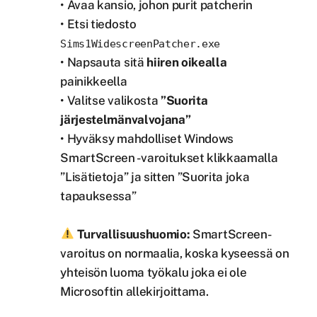
• Avaa kansio, johon purit patcherin
• Etsi tiedosto
Sims1WidescreenPatcher.exe
• Napsauta sitä
hiiren oikealla
painikkeella
• Valitse valikosta
”Suorita
järjestelmänvalvojana”
• Hyväksy mahdolliset Windows
SmartScreen -varoitukset klikkaamalla
”Lisätietoja” ja sitten ”Suorita joka
tapauksessa”
Turvallisuushuomio:
SmartScreen-
varoitus on normaalia, koska kyseessä on
yhteisön luoma työkalu joka ei ole
Microsoftin allekirjoittama.