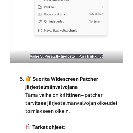
Vaihe 3: Pura ZIP-tiedosto (”Pura kaikki…”)
Suorita Widescreen Patcher
järjestelmänvalvojana
Tämä vaihe on
kriittinen
– patcher
tarvitsee järjestelmänvalvojan oikeudet
toimiakseen oikein.
Tarkat ohjeet: