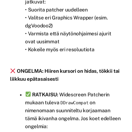
jatkuvat:
• Suorita patcher uudelleen
• Valitse eri Graphics Wrapper (esim.
dgVoodoo2)
• Varmista että näytönohjaimesi ajurit
ovat uusimmat
• Kokeile myös eri resoluutiota
ONGELMA: Hiiren kursori on hidas, tökkii tai
liikkuu epätasaisesti
RATKAISU:
Widescreen Patcherin
mukaan tuleva
on
DDrawCompat
nimenomaan suunniteltu korjaamaan
tämä ikivanha ongelma. Jos koet edelleen
ongelmia: