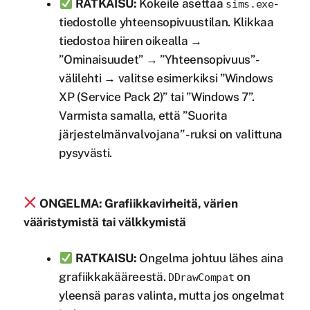
RATKAISU:
Kokeile asettaa
-
sims.exe
tiedostolle yhteensopivuustilan. Klikkaa
tiedostoa hiiren oikealla →
”Ominaisuudet” → ”Yhteensopivuus”-
välilehti → valitse esimerkiksi ”Windows
XP (Service Pack 2)” tai ”Windows 7”.
Varmista samalla, että ”Suorita
järjestelmänvalvojana” -ruksi on valittuna
pysyvästi.
ONGELMA: Grafiikkavirheitä, värien
vääristymistä tai välkkymistä
RATKAISU:
Ongelma johtuu lähes aina
grafiikkakääreestä.
on
DDrawCompat
yleensä paras valinta, mutta jos ongelmat