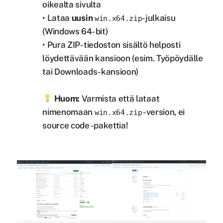
oikealta sivulta
• Lataa
uusin
-julkaisu
win.x64.zip
(Windows 64-bit)
• Pura ZIP-tiedoston sisältö helposti
löydettävään kansioon (esim. Työpöydälle
tai Downloads-kansioon)
Huom:
Varmista että lataat
nimenomaan
-version, ei
win.x64.zip
source code -pakettia!