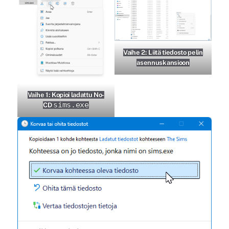
Vaihe 2: Liitä tiedosto pelin
asennuskansioon
Vaihe 1: Kopioi ladattu No-
sims.exe
CD