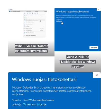
Vaihe 1: Valitse ”Suorita
järjestelmänvalvojana”
Vaihe 2: Klikkaa
”Lisätietoja” jos Windows
varoittaa