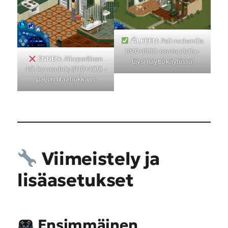
JÄLKEEN:
Peli modernilla
1920×1080-resoluutiolla –
ENNEN:
Alkuperäinen
täysi näyttö käytössä!
4:3 -kuvasuhde (640×480) –
paljon tilaa hukkaan
Viimeistely ja
lisäasetukset
Ensimmäinen