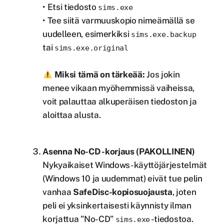
• Etsi tiedosto
sims.exe
• Tee siitä varmuuskopio nimeämällä se
uudelleen, esimerkiksi
sims.exe.backup
tai
sims.exe.original
Miksi tämä on tärkeää:
Jos jokin
menee vikaan myöhemmissä vaiheissa,
voit palauttaa alkuperäisen tiedoston ja
aloittaa alusta.
Asenna No-CD -korjaus (PAKOLLINEN)
Nykyaikaiset Windows-käyttöjärjestelmät
(Windows 10 ja uudemmat) eivät tue pelin
vanhaa
SafeDisc-kopiosuojausta
, joten
peli ei yksinkertaisesti käynnisty ilman
korjattua ”No-CD”
-tiedostoa.
sims.exe