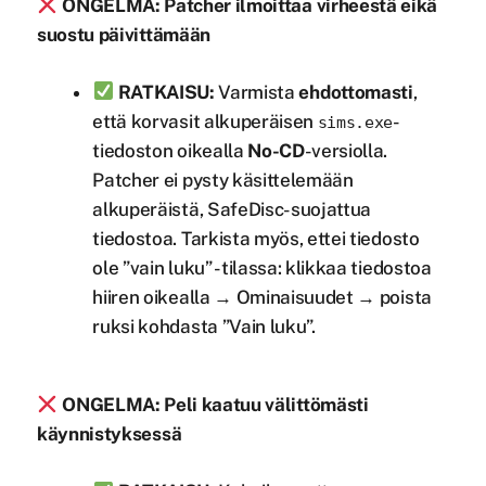
ONGELMA: Patcher ilmoittaa virheestä eikä
suostu päivittämään
RATKAISU:
Varmista
ehdottomasti
,
että korvasit alkuperäisen
-
sims.exe
tiedoston oikealla
No-CD
-versiolla.
Patcher ei pysty käsittelemään
alkuperäistä, SafeDisc-suojattua
tiedostoa. Tarkista myös, ettei tiedosto
ole ”vain luku” -tilassa: klikkaa tiedostoa
hiiren oikealla → Ominaisuudet → poista
ruksi kohdasta ”Vain luku”.
ONGELMA: Peli kaatuu välittömästi
käynnistyksessä