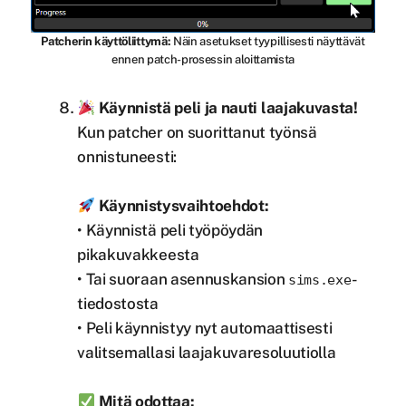
Patcherin käyttöliittymä:
Näin asetukset tyypillisesti näyttävät
ennen patch-prosessin aloittamista
Käynnistä peli ja nauti laajakuvasta!
Kun patcher on suorittanut työnsä
onnistuneesti:
Käynnistysvaihtoehdot:
• Käynnistä peli työpöydän
pikakuvakkeesta
• Tai suoraan asennuskansion
-
sims.exe
tiedostosta
• Peli käynnistyy nyt automaattisesti
valitsemallasi laajakuvaresoluutiolla
Mitä odottaa: