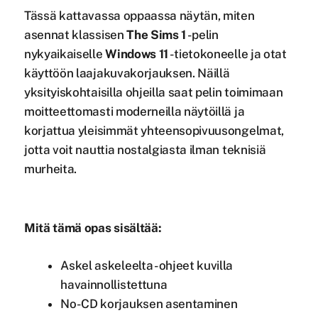
Tässä kattavassa oppaassa näytän, miten
asennat klassisen
The Sims 1
-pelin
nykyaikaiselle
Windows 11
-tietokoneelle ja otat
käyttöön laajakuvakorjauksen. Näillä
yksityiskohtaisilla ohjeilla saat pelin toimimaan
moitteettomasti moderneilla näytöillä ja
korjattua yleisimmät yhteensopivuusongelmat,
jotta voit nauttia nostalgiasta ilman teknisiä
murheita.
Mitä tämä opas sisältää:
Askel askeleelta -ohjeet kuvilla
havainnollistettuna
No-CD korjauksen asentaminen