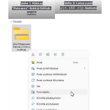
Vaihe 2: Lataa uusin
Vaihe 1: Klikkaa
win.x64.zip
-tiedosto
”Releases”-linkkiä GitHub-
sivulla