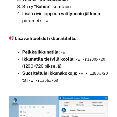
Siirry
”Kohde”
-kenttään
Lisää rivin loppuun
välilyönnin jälkeen
parametri
-w
Lisävaihtoehdot ikkunatilalle:
Pelkkä ikkunatila:
-w
Ikkunatila tietyllä koolla:
-w -r1200x720
(1200×720 pikseliä)
Suositeltuja ikkunakokoja:
-w -r1280x720
tai
-w -r1366x768