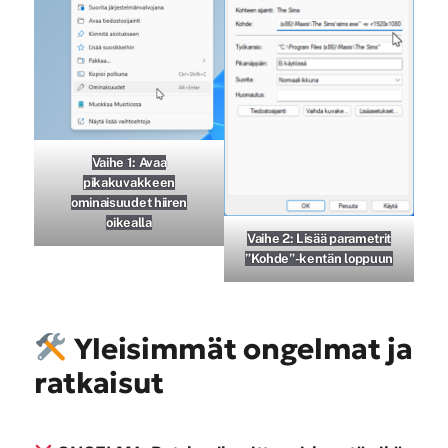
Vaihe 1: Avaa
pikakuvakkeen
ominaisuudet hiiren
oikealla
Vaihe 2: Lisää parametrit
”Kohde”-kentän loppuun
Yleisimmät ongelmat ja
ratkaisut