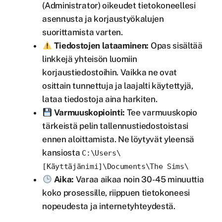
(Administrator) oikeudet tietokoneellesi
asennusta ja korjaustyökalujen
suorittamista varten.
Tiedostojen lataaminen:
Opas sisältää
linkkejä yhteisön luomiin
korjaustiedostoihin. Vaikka ne ovat
osittain tunnettuja ja laajalti käytettyjä,
lataa tiedostoja aina harkiten.
Varmuuskopiointi:
Tee varmuuskopio
tärkeistä pelin tallennustiedostoistasi
ennen aloittamista. Ne löytyvät yleensä
kansiosta
C:\Users\
[Käyttäjänimi]\Documents\The Sims\
Aika:
Varaa aikaa noin 30-45 minuuttia
koko prosessille, riippuen tietokoneesi
nopeudesta ja internetyhteydestä.