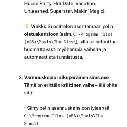
House Party, Hot Date, Vacation,
Unleashed, Superstar, Makin’ Magic).
Vinkki:
Suosittelen asentamaan pelin
oletuskansioon
(esim.
C:\Program Files
), sillä se helpottaa
(x86)\Maxis\The Sims\
huomattavasti myöhempiä vaiheita ja
automaattista tunnistusta.
Varmuuskopioi alkuperäinen sims.exe
Tämä on
erittäin kriittinen vaihe
– älä ohita
sitä!
• Siirry pelin asennuskansioon (yleensä
C:\Program Files (x86)\Maxis\The
)
Sims\