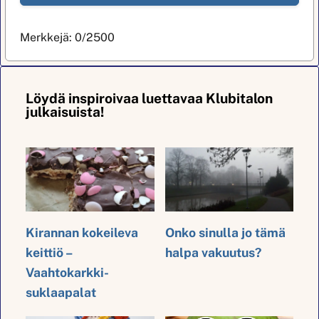
Merkkejä:
0
/2500
Löydä inspiroivaa luettavaa Klubitalon
julkaisuista!
Kirannan kokeileva
Onko sinulla jo tämä
keittiö –
halpa vakuutus?
Vaahtokarkki-
suklaapalat