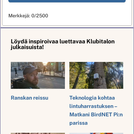
Merkkejä:
0
/2500
Löydä inspiroivaa luettavaa Klubitalon
julkaisuista!
Ranskan reissu
Teknologia kohtaa
lintuharrastuksen –
Matkani BirdNET Pi:n
parissa