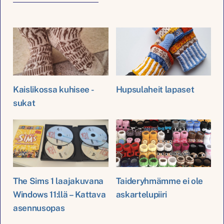
Kaislikossa kuhisee -
Hupsulaheit lapaset
sukat
The Sims 1 laajakuvana
Taideryhmämme ei ole
Windows 11:llä – Kattava
askartelupiiri
asennusopas