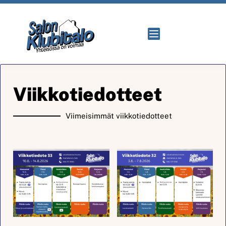
Viikkotiedotteet
Viimeisimmät viikkotiedotteet​