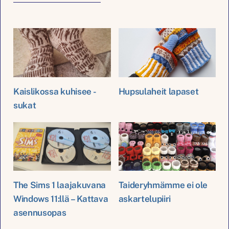
Kaislikossa kuhisee -
Hupsulaheit lapaset
sukat
The Sims 1 laajakuvana
Taideryhmämme ei ole
Windows 11:llä – Kattava
askartelupiiri
asennusopas