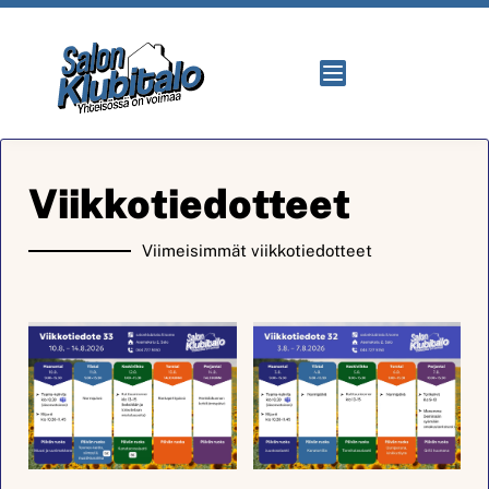
Viikkotiedotteet
Viimeisimmät viikkotiedotteet​